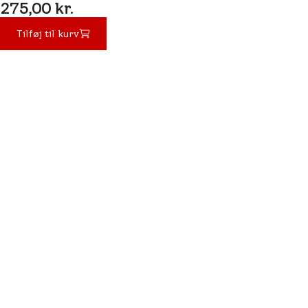
275,00 kr.
275,00 kr.
Tilføj til kurv